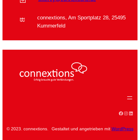
connextions, Am Sportplatz 28, 25495
Kummerfeld
Faceboo
Instag
Linke
© 2023. connextions.
Gestaltet und angetrieben mit
WordPress