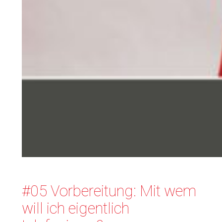
#05 Vorbereitung: Mit wem
will ich eigentlich