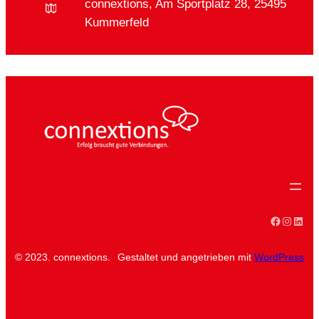
connextions, Am Sportplatz 28, 25495
Kummerfeld
Faceboo
Instag
Linke
© 2023. connextions.
Gestaltet und angetrieben mit
WordPress