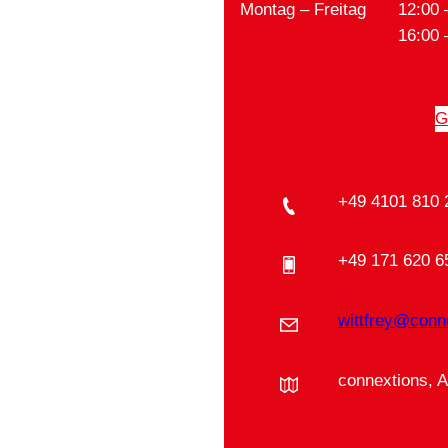
Montag – Freitag
12:00 
16:00 
G
+49 4101 810 
+49 171 620 6
wittfrey@conn
connextions, 