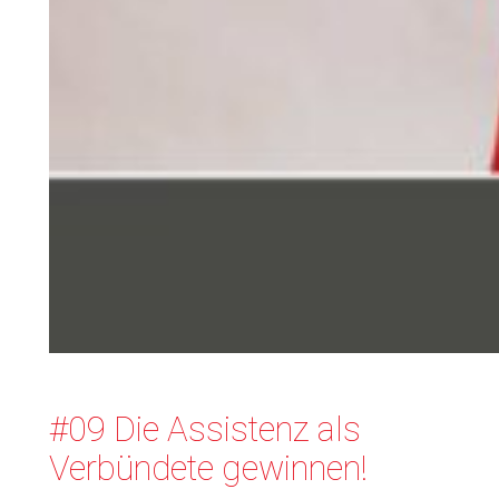
#09 Die Assistenz als
Verbündete gewinnen!