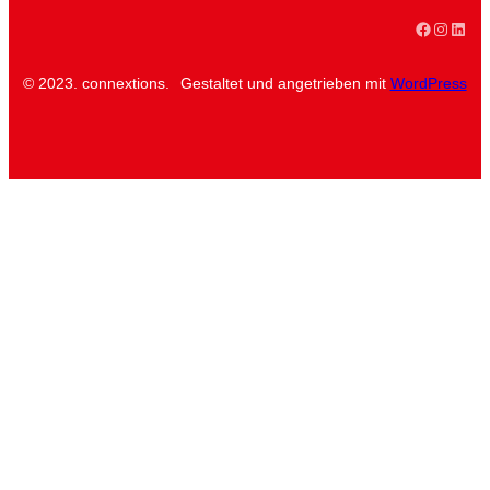
Faceboo
Instag
Linke
© 2023. connextions.
Gestaltet und angetrieben mit
WordPress