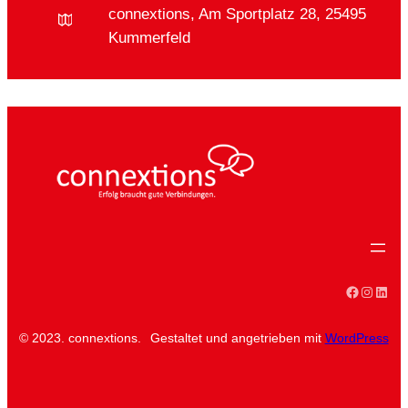
connextions, Am Sportplatz 28, 25495
Kummerfeld
Faceboo
Instag
Linke
© 2023. connextions.
Gestaltet und angetrieben mit
WordPress