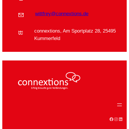
wittfrey@connextions.de
connextions, Am Sportplatz 28, 25495
Kummerfeld
Faceboo
Instag
Linke