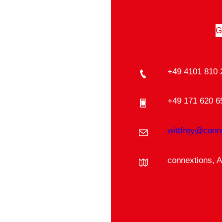
G
+49 4101 810 
+49 171 620 6
wittfrey@conn
connextions, 