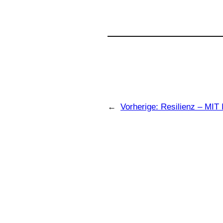
←
Vorherige:
Resilienz – M