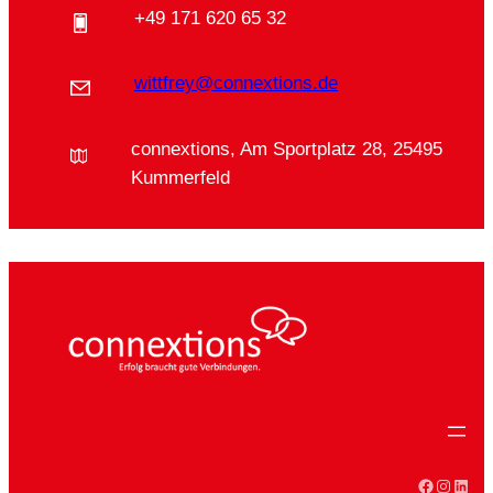
+49 171 620 65 32
wittfrey@connextions.de
connextions, Am Sportplatz 28, 25495
Kummerfeld
Faceboo
Instag
Linke