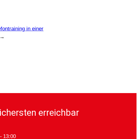
efontraining in einer
→
ichersten erreichbar
– 13:00