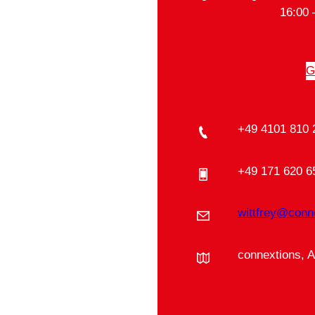
16:00 
G
+49 4101 810 
+49 171 620 6
wittfrey@conn
connextions, 