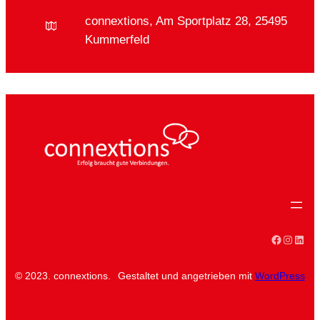
connextions, Am Sportplatz 28, 25495
Kummerfeld
Faceboo
Instag
Linke
© 2023. connextions.
Gestaltet und angetrieben mit
WordPress