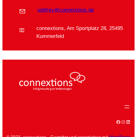
wittfrey@connextions.de
connextions, Am Sportplatz 28, 25495
Kummerfeld
Faceboo
Instag
Linke