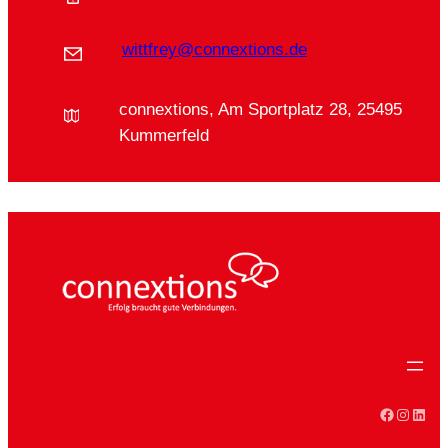
wittfrey@connextions.de
connextions, Am Sportplatz 28, 25495
Kummerfeld
Faceboo
Instag
Linke