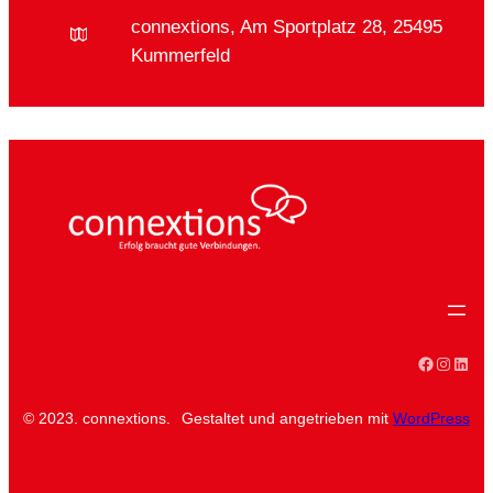
connextions, Am Sportplatz 28, 25495
Kummerfeld
Faceboo
Instag
Linke
© 2023. connextions.
Gestaltet und angetrieben mit
WordPress