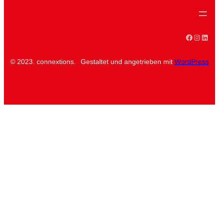
Faceboo
Instag
Linke
© 2023. connextions.
Gestaltet und angetrieben mit
WordPress