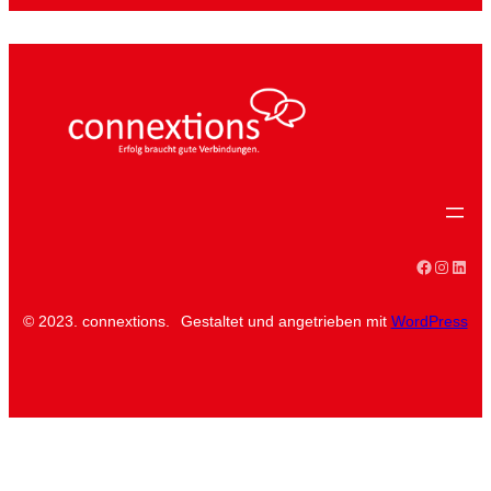
Faceboo
Instag
Linke
© 2023. connextions.
Gestaltet und angetrieben mit
WordPress