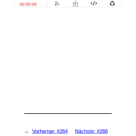
←
Vorherige:
#264
Nächste:
#266