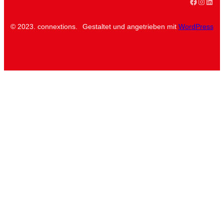
Faceboo
Instag
Linke
© 2023. connextions.
Gestaltet und angetrieben mit
WordPress