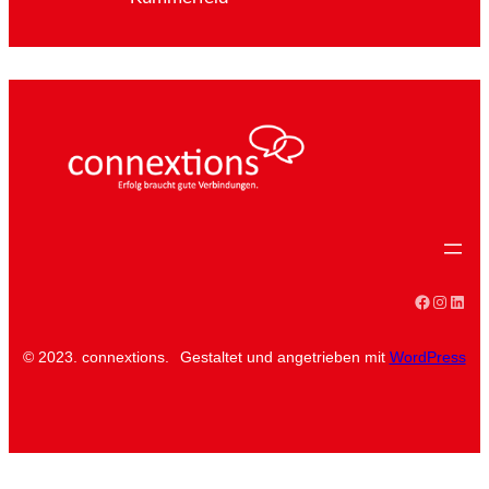
Faceboo
Instag
Linke
© 2023. connextions.
Gestaltet und angetrieben mit
WordPress