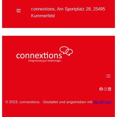
connextions, Am Sportplatz 28, 25495
Kummerfeld
Faceboo
Instag
Linke
© 2023. connextions.
Gestaltet und angetrieben mit
WordPress