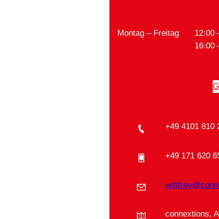
Montag – Freitag
12:00 
16:00 
G
+49 4101 810 
+49 171 620 6
wittfrey@conn
connextions, 