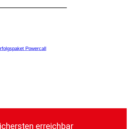
rfolgspaket Powercall
ichersten erreichbar